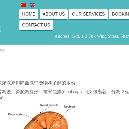
HOME
ABOUT US
OUR SERVICES
BOOKI
CONTACT US
術
Address: G/fl, 1-3 Fuk Wing Street, Sh
功能
成尿液來排除血液中廢物和多餘的水份。
腎臟為豆形，被腎包膜(renal capsule)所包裹著，分為２個
a)。