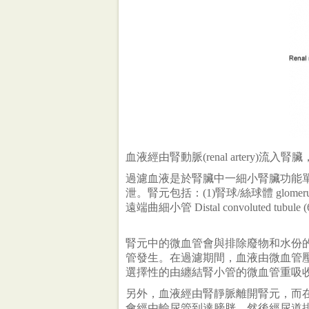
血液經由腎動脈(renal artery)流入腎臟，
過濾血液是於腎臟中一細小腎臟功能單位－
泄。腎元包括：(1)腎球/絲球體 glomerulus (2)
遠端曲細小管 Distal convoluted tubule (6
腎元中的微血管會與排除廢物和水份的小管(
管發生。在過濾期間，血液由微血管
選擇性的由纏結腎小管的微血管重吸
另外，血液經由腎靜脈離開腎元，而
會經由輸尿管到達膀胱，然後經尿道