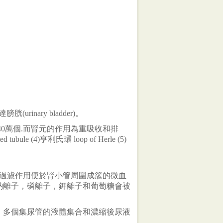
urinary bladder)。
40萬個.而腎元的作用為重吸收和排
bule (4)亨利氏環 loop of Herle (5)
腎小管，過濾作用便於腎小管周圍成簇的微血
鈉離子，磷離子，鉀離子和葡萄糖會被
。多個集尿管的液體集合和濃縮後尿液