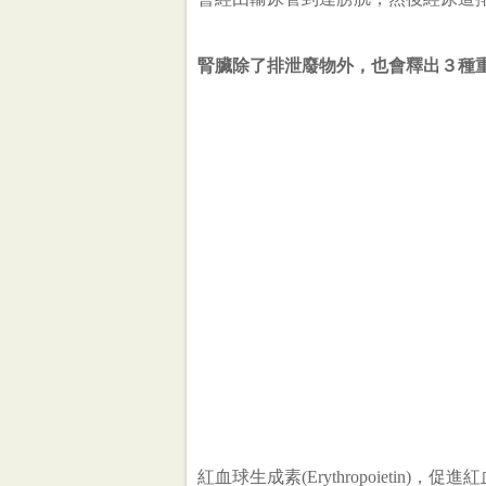
腎臟除了排泄廢物外，也會釋出３種
紅血球生成素(Erythropoietin)，促進紅血球