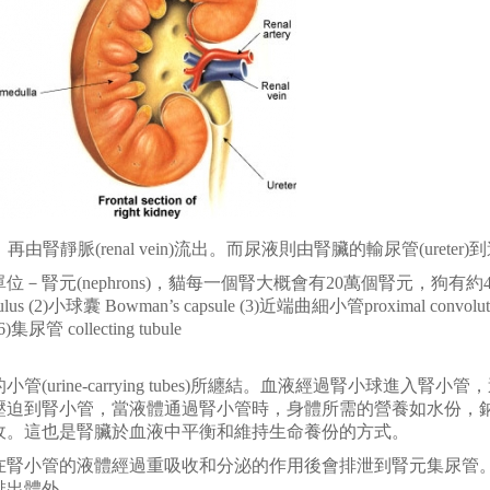
再由腎靜脈(renal vein)流出。而尿液則由腎臟的輸尿管(ureter)到達膀胱(
腎元(nephrons)，貓每一個腎大概會有20萬個腎元，狗有約
小球囊 Bowman’s capsule (3)近端曲細小管proximal convoluted tu
)集尿管 collecting tubule
urine-carrying tubes)所纏結。血液經過腎小球進入
壓迫到腎小管，當液體通過腎小管時，身體所需的營養如水份，
收。這也是腎臟於血液中平衡和維持生命養份的方式。
在腎小管的液體經過重吸收和分泌的作用後會排泄到腎元集尿管
排出體外。