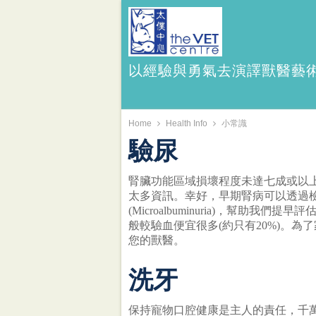
以經驗與勇氣去演譯獸醫藝
Home
Health Info
小常識
驗尿
腎臟功能區域損壞程度未達七成或以
太多資訊。幸好，早期腎病可以透過
(Microalbuminuria)，幫助我
般較驗血便宜很多(約只有20%)。為
您的獸醫。
洗牙
保持寵物口腔健康是主人的責任，千