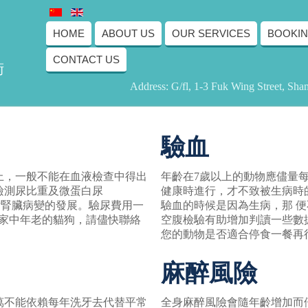
HOME
ABOUT US
OUR SERVICES
BOOKI
CONTACT US
術
Address: G/fl, 1-3 Fuk Wing Street, Sh
驗血
上，一般不能在血液檢查中得出
年齡在7歲以上的動物應儘量
檢測尿比重及微蛋白尿
健康時進行，才不致被生病時
們提早評估腎臟病變的發展。驗尿費用一
驗血的時候是因為生病，那 
了家中年老的貓狗，請儘快聯絡
空腹檢驗有助增加判讀一些數
您的動物是否適合停食一餐再
麻醉風險
萬不能依賴每年洗牙去代替平常
全身麻醉風險會隨年齡增加而