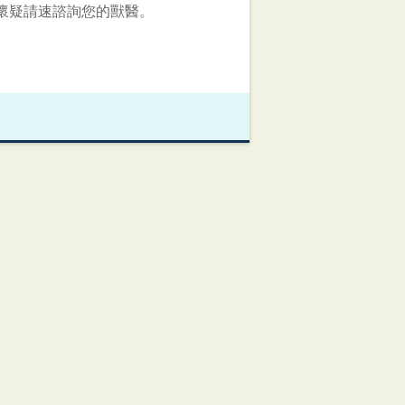
懷疑請速諮詢您的獸醫。