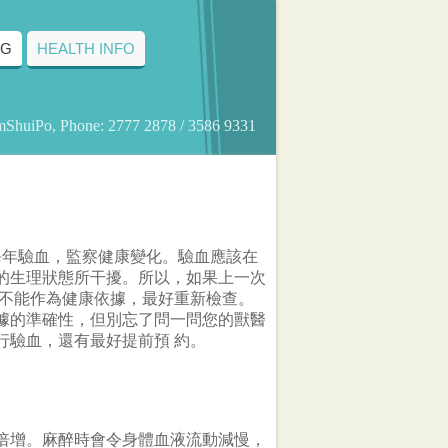
NG
HEALTH INFO
amShuiPo, Phone: 2777 2878 / 3586 9331
每年驗血，監察健康變化。驗血應該在
的生理狀態所干擾。所以，如果上一次
便不能作為健康依據，最好重新檢查。
據的準確性，但別忘了問一問您的獸醫
行驗血，還有最好提前預 約。
倍增。麻醉時會令身體血液流動減慢，